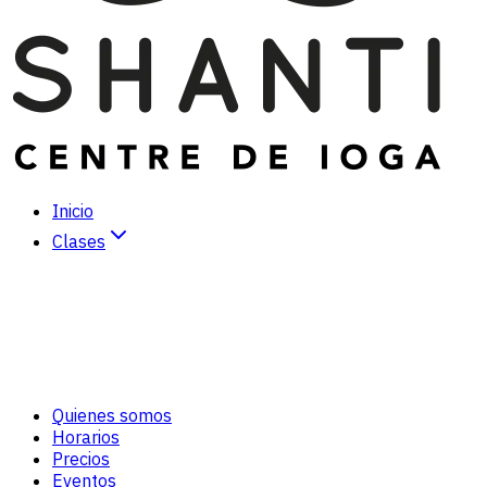
Inicio
Clases
Hatha Yoga
Vinyasa Yoga
Kundalini Yoga
Yoga Dinámico
Meditación
Tai-Chi/Chi-Kung
Quienes somos
Cuidado personal *
Horarios
Precios
Eventos