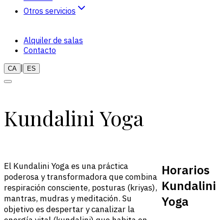
Otros servicios
Naturopatia
Alquiler de salas
Terapias
Contacto
|
CA
ES
K
u
n
d
a
l
i
n
i
Y
o
g
a
El Kundalini Yoga es una práctica
Horarios
poderosa y transformadora que combina
Kundalini
respiración consciente, posturas (kriyas),
mantras, mudras y meditación. Su
Yoga
objetivo es despertar y canalizar la