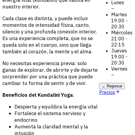
energía vital (kundalini) que habita en
Lunes
nuestro interior.
–
Martes
Cada clase es distinta, y puede incluir
19:00 -
momentos de intensidad física, canto,
20:30
silencio y una profunda conexión interior.
Miércoles
Es una experiencia completa, que no se
21:00 -
22:15
queda solo en el cuerpo, sino que llega
Jueves
también al corazón, la mente y el alma.
19:00 -
20:30
No necesitas experiencia previa: solo
Viernes
ganas de explorar, de abrirte y de dejarte
–
sorprender por una práctica que puede
cambiar tu forma de sentir y de vivir.
← Regresar
Precios
Beneficios del Kundalini Yoga
:
Despierta y equilibra la energía vital
Fortalece el sistema nervioso y
endocrino
Aumenta la claridad mental y la
intuición