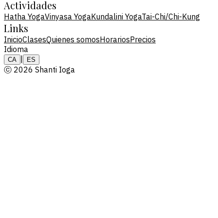
Actividades
Hatha Yoga
Vinyasa Yoga
Kundalini Yoga
Tai-Chi/Chi-Kung
Links
Inicio
Clases
Quienes somos
Horarios
Precios
Idioma
|
CA
ES
ⓒ 2026 Shanti Ioga