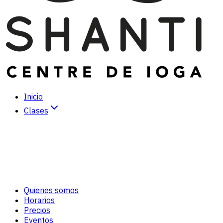
Inicio
Clases
Hatha Yoga
Vinyasa Yoga
Kundalini Yoga
Yoga Dinámico
Meditación
Tai-Chi/Chi-Kung
Quienes somos
Cuidado personal *
Horarios
Precios
Eventos