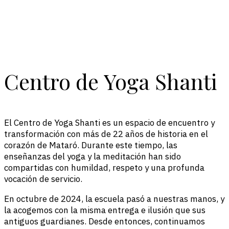
C
e
n
t
r
o
d
e
Y
o
g
a
S
h
a
n
t
i
El Centro de Yoga Shanti es un espacio de encuentro y
transformación con más de 22 años de historia en el
corazón de Mataró. Durante este tiempo, las
enseñanzas del yoga y la meditación han sido
compartidas con humildad, respeto y una profunda
vocación de servicio.
En octubre de 2024, la escuela pasó a nuestras manos, y
la acogemos con la misma entrega e ilusión que sus
antiguos guardianes. Desde entonces, continuamos