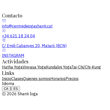
Contacto
info@centredeiogashanti.cat
+34 621 18 24 04
C/ Emili Cabanyes 20, Mataró (BCN)
INSTAGRAM
Actividades
Hatha Yoga
Vinyasa Yoga
Kundalini Yoga
Tai-Chi/Chi-Kung
Links
Inicio
Clases
Quienes somos
Horarios
Precios
Idioma
|
CA
ES
ⓒ 2026 Shanti Ioga