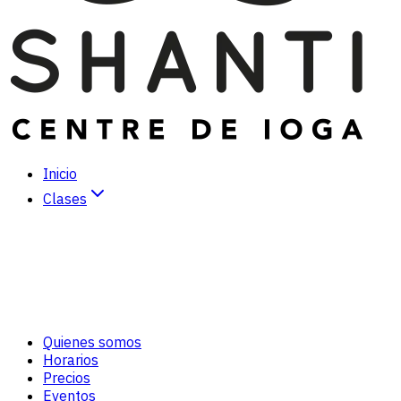
Inicio
Clases
Hatha Yoga
Vinyasa Yoga
Kundalini Yoga
Yoga Dinámico
Meditación
Tai-Chi/Chi-Kung
Quienes somos
Cuidado personal *
Horarios
Precios
Eventos