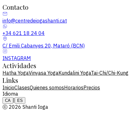
Contacto
info@centredeiogashanti.cat
+34 621 18 24 04
C/ Emili Cabanyes 20, Mataró (BCN)
INSTAGRAM
Actividades
Hatha Yoga
Vinyasa Yoga
Kundalini Yoga
Tai-Chi/Chi-Kung
Links
Inicio
Clases
Quienes somos
Horarios
Precios
Idioma
|
CA
ES
ⓒ 2026 Shanti Ioga