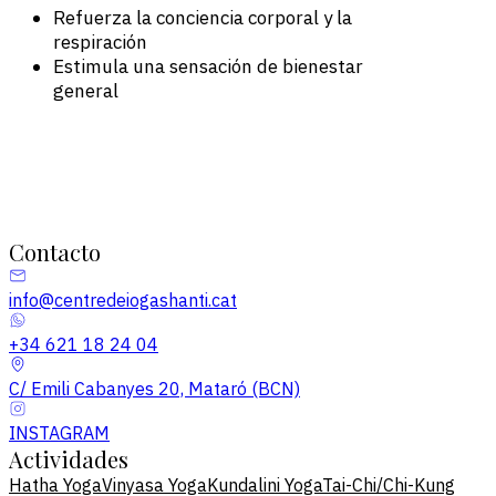
Refuerza la conciencia corporal y la
respiración
Estimula una sensación de bienestar
general
Contacto
info@centredeiogashanti.cat
+34 621 18 24 04
C/ Emili Cabanyes 20, Mataró (BCN)
INSTAGRAM
Actividades
Hatha Yoga
Vinyasa Yoga
Kundalini Yoga
Tai-Chi/Chi-Kung