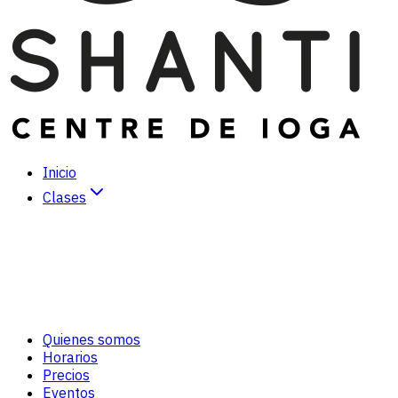
Inicio
Clases
Hatha Yoga
Vinyasa Yoga
Kundalini Yoga
Yoga Dinámico
Meditación
Tai-Chi/Chi-Kung
Quienes somos
Cuidado personal *
Horarios
Precios
Eventos