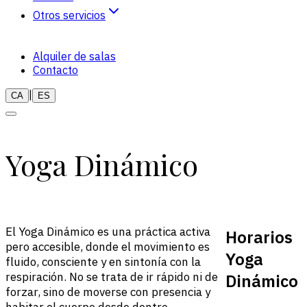
Otros servicios
Naturopatia
Alquiler de salas
Terapias
Contacto
|
CA
ES
Y
o
g
a
D
i
n
á
m
i
c
o
El Yoga Dinámico es una práctica activa
Horarios
pero accesible, donde el movimiento es
Yoga
fluido, consciente y en sintonía con la
respiración. No se trata de ir rápido ni de
Dinámico
forzar, sino de moverse con presencia y