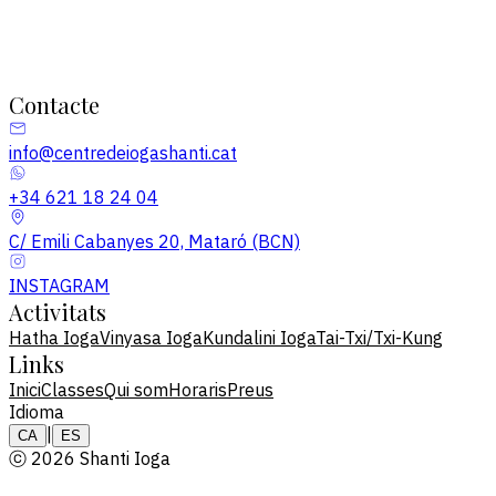
Contacte
info@centredeiogashanti.cat
+34 621 18 24 04
C/ Emili Cabanyes 20, Mataró (BCN)
INSTAGRAM
Activitats
Hatha Ioga
Vinyasa Ioga
Kundalini Ioga
Tai-Txi/Txi-Kung
Links
Inici
Classes
Qui som
Horaris
Preus
Idioma
|
CA
ES
ⓒ 2026 Shanti Ioga