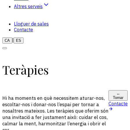
Altres serveis
Naturopatia
Lloguer de sales
Teràpies
Contacte
|
CA
ES
T
e
r
à
p
i
e
s
←
Hi ha moments en què necessitem aturar-nos,
Tornar
Contacte
escoltar-nos i donar-nos l’espai per tornar a
nosaltres mateixos. Les teràpies que oferim són
una invitació a fer justament això: cuidar el cos,
calmar la ment, harmonitzar l’energia i obrir el