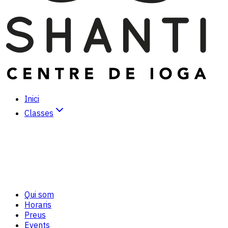
Inici
Classes
Hatha Ioga
Vinyasa Ioga
Kundalini Ioga
Ioga Dinàmic
Meditació
Tai-Txi/Txi-Kung
Qui som
Cura personal *
Horaris
Preus
Events