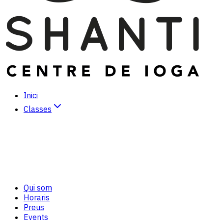
Inici
Classes
Hatha Ioga
Vinyasa Ioga
Kundalini Ioga
Ioga Dinàmic
Meditació
Tai-Txi/Txi-Kung
Qui som
Cura personal *
Horaris
Preus
Events