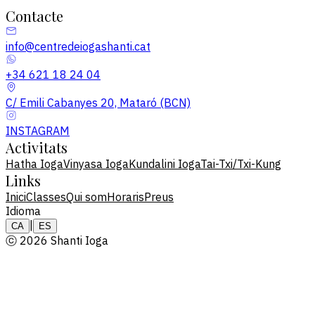
Contacte
info@centredeiogashanti.cat
+34 621 18 24 04
C/ Emili Cabanyes 20, Mataró (BCN)
INSTAGRAM
Activitats
Hatha Ioga
Vinyasa Ioga
Kundalini Ioga
Tai-Txi/Txi-Kung
Links
Inici
Classes
Qui som
Horaris
Preus
Idioma
|
CA
ES
ⓒ 2026 Shanti Ioga